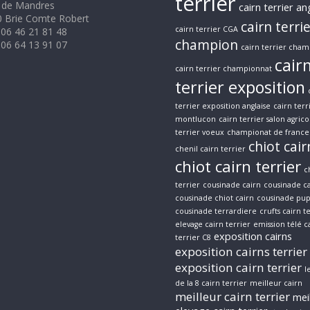
terrier
 de Mandres
cairn terrier an
 Brie Comte Robert
cairn terri
cairn terrier CGA
 06 46 21 81 48
champion
 06 64 13 91 07
cairn terrier cham
cair
cairn terrier championnat
terrier exposition
terrier exposition anglaise
cairn terr
montlucon
cairn terrier salon agrico
terrier voeux
championat de france 
chiot cair
chenil cairn terrier
chiot cairn terrier
c
terrier
cousinade cairn
cousinade ca
cousinade chiot cairn
cousinade pup
cousinade terrardiere
crufts cairn t
elevage cairn terrier
emission télé c
exposition cairns
terrier C8
exposition cairns terrier
exposition cairn terrier
l
de la 8 cairn terrier
meilleur cairn
meilleur cairn terrier
mei