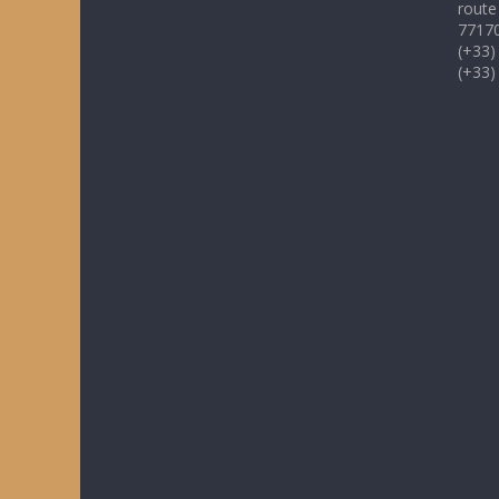
route
77170
(+33)
(+33)