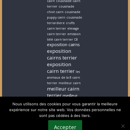
cairn
cousinade cairn
terrier
cousinade
chiot cairn
cousinade
puppy cairn
cousinade
terrardiere
crufts
cairn terrier
elevage
cairn terrier
emission
télé cairn terrier C8
exposition cairns
exposition
cairns terrier
exposition
cairn terrier
les
animaux de la 8 cairn
terrier
meilleur cairn
meilleur cairn
terrier
meilleur
elevage cairn
Nous utilisons des cookies pour vous garantir la meilleure
terrier
stephanie
expérience sur notre site web. Vos données personnelles ne
cairn terrier
stephanie
sont pas cédées à des tiers.
chiot cairn terrier
terrardiere voeux
Accepter
terrier
terrier ecossais