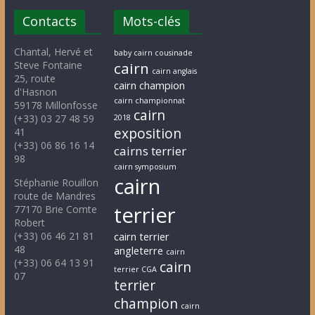
Contacts
Mots-clés
Chantal, Hervé et
baby cairn cousinade
Steve Fontaine
cairn
cairn anglais
25, route
cairn champion
d'Hasnon
cairn championnat
59178 Millonfosse
cairn
(+33) 03 27 48 59
2018
exposition
41
(+33) 06 86 16 14
cairns terrier
98
cairn symposium
cairn
Stéphanie Rouillon
route de Mandres
terrier
77170 Brie Comte
Robert
(+33) 06 46 21 81
cairn terrier
48
angleterre
cairn
(+33) 06 64 13 91
cairn
terrier CGA
07
terrier
champion
cairn